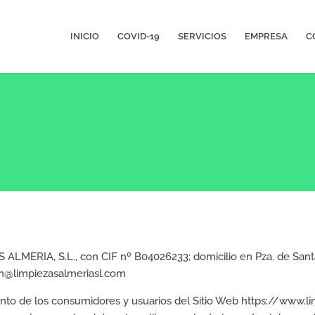
INICIO
COVID-19
SERVICIOS
EMPRESA
C
 ALMERIA, S.L., con CIF nº B04026233; domicilio en Pza. de Santa
ion@limpiezasalmeriasl.com
o de los consumidores y usuarios del Sitio Web https://www.lim