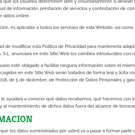
a que los usuarios determinen libre y voluntariamente si desean f
tud de información, prestación de servicios y contestación de cons
 datos online.
ión, es aplicable a todos los servicios de esta Website, así como 
d de modificar esta Política de Privacidad para mantenerla adapt
 S.L. anunciará en este Sitio Web los cambios introducidos con r
suario esté obligado a facilitar ninguna información sobre él mismo
ecogidos en este Sitio Web serán tratados de forma leal y lícita 
18, de 5 de diciembre, de Protección de Datos Personales y garan
dad le ayudará a conocer qué datos recabamos, qué hacemos con l
 y al mantenimiento de dichos datos fuera del alcance de terceras
RMACION
que los datos suministrados por usted va a pasar a formar part