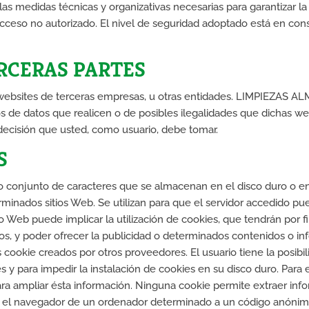
s medidas técnicas y organizativas necesarias para garantizar la
o acceso no autorizado. El nivel de seguridad adoptado está en con
ERCERAS PARTES
 websites de terceras empresas, u otras entidades. LIMPIEZAS AL
os de datos que realicen o de posibles ilegalidades que dichas we
decisión que usted, como usuario, debe tomar.
S
o conjunto de caracteres que se almacenan en el disco duro o e
inados sitios Web. Se utilizan para que el servidor accedido pue
io Web puede implicar la utilización de cookies, que tendrán por fi
ados, y poder ofrecer la publicidad o determinados contenidos o in
s cookie creados por otros proveedores. El usuario tiene la posibi
 y para impedir la instalación de cookies en su disco duro. Para e
a ampliar ésta información. Ninguna cookie permite extraer info
n el navegador de un ordenador determinado a un código anónim