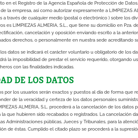
o en el Registro de la Agencia Española de Protección de Datos. L
b de la empresa, así como autorizar expresamente a LIMPIEZAS AL
 través de cualquier medio (postal o electrónico ) sobre los div
os es LIMPIEZAS ALMERIA, S.L., que tiene su domicilio en Pza. de
ctificación, cancelación y oposición enviando escrito a la anteri
onados derechos, o personalmente en nuestra sede acreditando su
 datos se indicará el carácter voluntario u obligatorio de los dat
drá la imposibilidad de prestar el servicio requerido, otorgando 
eros con las finalidades indicadas.
DAD DE LOS DATOS
s por los usuarios serán exactos y puestos al día de forma que r
ponder de la veracidad y certeza de los datos personales suminis
MPIEZAS ALMERIA, S.L. procederá a la cancelación de los datos 
ra la que hubieren sido recabados o registrados. La cancelación da
s Administraciones públicas, Jueces y Tribunales, para la atenci
ción de éstas. Cumplido el citado plazo se procederá a la supresi