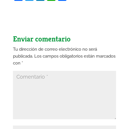
a
w
i
h
o
c
i
n
a
m
e
t
k
t
p
b
t
e
s
a
Enviar comentario
o
e
d
A
r
o
r
I
p
t
Tu dirección de correo electrónico no será
publicada.
Los campos obligatorios están marcados
k
n
p
i
con
*
r