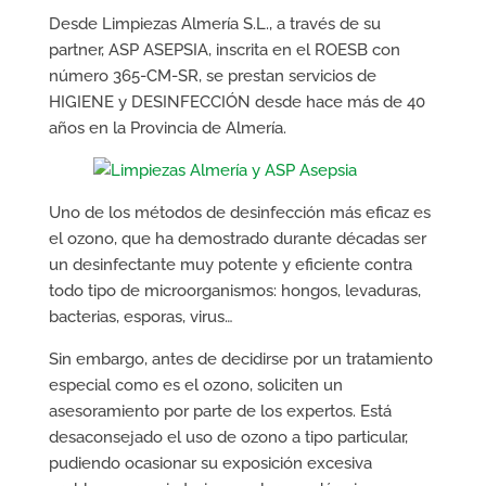
Desde Limpiezas Almería S.L., a través de su
b
t
e
s
a
partner, ASP ASEPSIA, inscrita en el ROESB con
o
e
d
A
r
número 365-CM-SR, se prestan servicios de
o
r
I
p
t
HIGIENE y DESINFECCIÓN desde hace más de 40
k
n
p
i
años en la Provincia de Almería.
r
Uno de los métodos de desinfección más eficaz es
el ozono, que ha demostrado durante décadas ser
un desinfectante muy potente y eficiente contra
todo tipo de microorganismos: hongos, levaduras,
bacterias, esporas, virus…
Sin embargo, antes de decidirse por un tratamiento
especial como es el ozono, soliciten un
asesoramiento por parte de los expertos. Está
desaconsejado el uso de ozono a tipo particular,
pudiendo ocasionar su exposición excesiva