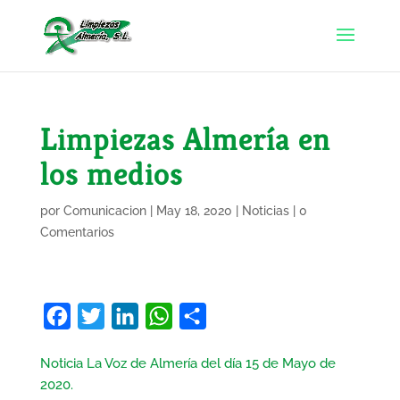
Limpiezas Almería en
los medios
por
Comunicacion
|
May 18, 2020
|
Noticias
|
0
Comentarios
F
T
L
W
C
a
w
i
h
o
Noticia La Voz de Almería del día 15 de Mayo de
c
i
n
a
m
2020.
e
t
k
t
p