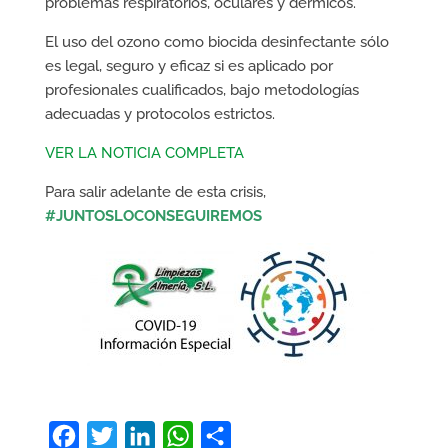
problemas respiratorios, oculares y dérmicos.
El uso del ozono como biocida desinfectante sólo
es legal, seguro y eficaz si es aplicado por
profesionales cualificados, bajo metodologías
adecuadas y protocolos estrictos.
VER LA NOTICIA COMPLETA
Para salir adelante de esta crisis,
#JUNTOSLOCONSEGUIREMOS
F
T
L
W
C